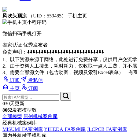
风吹头顶凉
（UID：559485）
手机主页
微信扫码手机打开
卖家认证
优秀发布者
免责声明：⬇️⬇️⬇️⬇️⬇️⬇️⬇️⬇️⬇️⬇️⬇️⬇️⬇️⬇️⬇️⬇️⬇️⬇️⬇️⬇️⬇️⬇️⬇️⬇️⬇️⬇️⬇️⬇️
1、以下资源来源于网络，此处进行免费分享，仅供用户交流学
2、由于资料人工搜集，耗时耗力，仅收取一点人工费，并不
3、需要全部源文件（包含动图，视频及索引Excel表单），
订阅
发私信
主页
订阅
0
30天更新
8662
发布模型数
全部模型
原创机械案例库
经典机械案例库
MISUMI-FA案例库
YIHEDA-FA案例库
JLCPCB-FA案例库
国内外机械手模型库