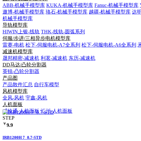
ABB-机械手模型库
KUKA-机械手模型库
Fanuc-机械手模型库
遨博-机械手模型库
珞石-机械手模型库
越疆-机械手模型库
达
机械手模型库
导轨模型库
HIWIN上银-线轨
THK-线轨-圆弧系列
伺服/步进/三相异步电机模型库
雷赛-电机
松下-伺服电机-A7全系列
松下-伺服电机-A6全系列
减速机模型库
晟邦精密-减速机
利茗-减速机
东历-减速机
DD马达/凸轮分割器
英锐-凸轮分割器
产品图
产品散件汇总
自行车模型
风机模型库
全风-风机
宇鑫-风机
人机面板
威纶通-人机面板
汇川-人机面板
STEP
￥
9.9
IRB1200H 7_0.7-STD