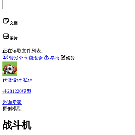
文档
图片
正在读取文件列表...
转发分享赚现金
举报
修改
代做设计 私信
共
281220
模型
咨询卖家
原创模型
战斗机