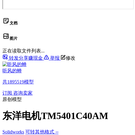
文档
图片
正在读取文件列表...
转发分享赚现金
举报
修改
听风的蝉
共
1895519
模型
订阅
咨询卖家
原创模型
东洋电机TM5401C40AM
Solidworks
可转其他格式 ››