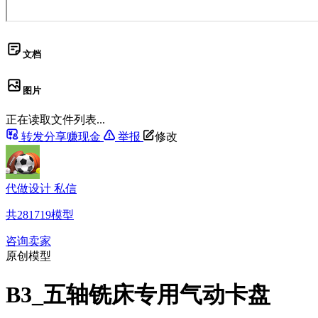
文档
图片
正在读取文件列表...
转发分享赚现金
举报
修改
代做设计 私信
共
281719
模型
咨询卖家
原创模型
B3_五轴铣床专用气动卡盘