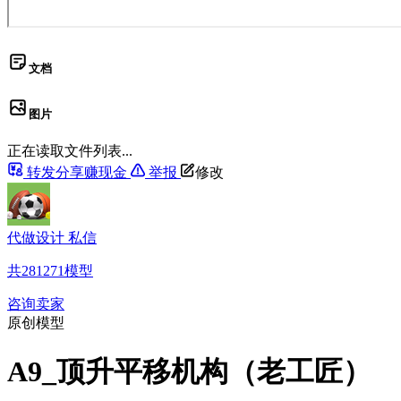
文档
图片
正在读取文件列表...
转发分享赚现金
举报
修改
代做设计 私信
共
281271
模型
咨询卖家
原创模型
A9_顶升平移机构（老工匠）