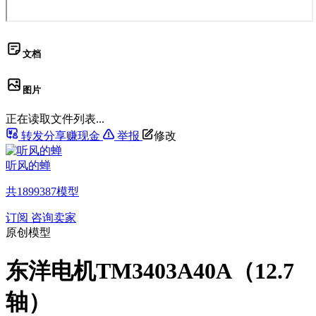
文档
图片
正在读取文件列表...
转发分享赚现金
举报
修改
听风的蝉
共
1899387
模型
订阅
咨询卖家
原创模型
东洋电机TM3403A40A（12.7
轴）