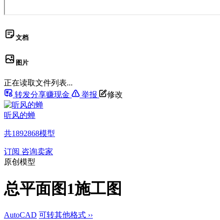
文档
图片
正在读取文件列表...
转发分享赚现金
举报
修改
听风的蝉
共
1892868
模型
订阅
咨询卖家
原创模型
总平面图1施工图
AutoCAD
可转其他格式 ››