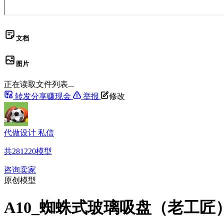
文档
图片
正在读取文件列表...
转发分享赚现金
举报
修改
代做设计 私信
共
281220
模型
咨询卖家
原创模型
A10_蜘蛛式玻璃吸盘（老工匠