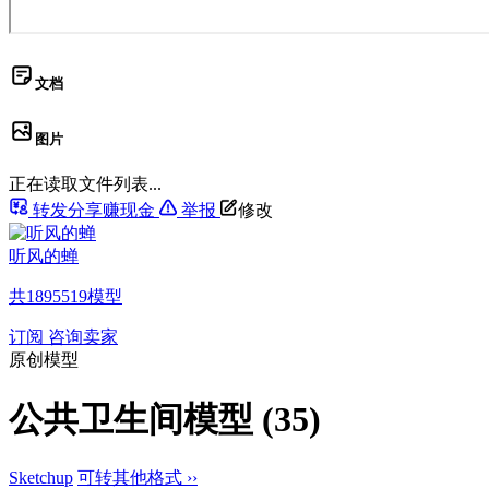
文档
图片
正在读取文件列表...
转发分享赚现金
举报
修改
听风的蝉
共
1895519
模型
订阅
咨询卖家
原创模型
公共卫生间模型 (35)
Sketchup
可转其他格式 ››