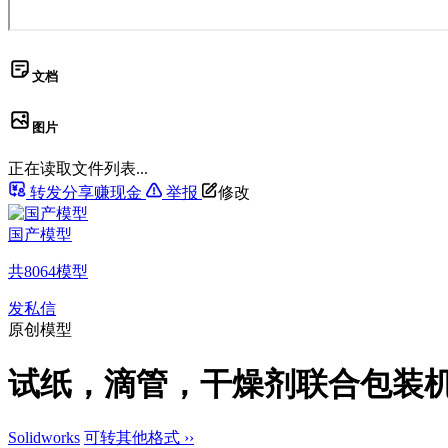
文档
图片
正在读取文件列表...
转发分享赚现金
举报
修改
国产模型
共
8064
模型
发私信
原创模型
试纸，滴管，干燥剂联合包装
Solidworks
可转其他格式 ››