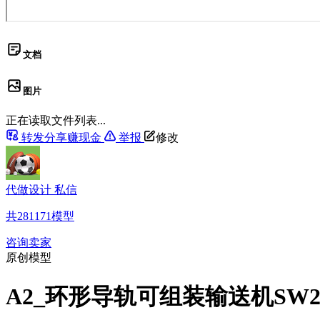
文档
图片
正在读取文件列表...
转发分享赚现金
举报
修改
代做设计 私信
共
281171
模型
咨询卖家
原创模型
A2_环形导轨可组装输送机SW2