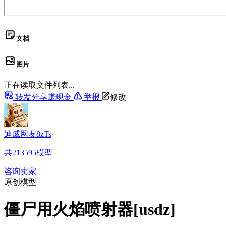
文档
图片
正在读取文件列表...
转发分享赚现金
举报
修改
迪威网友8zTs
共
213595
模型
咨询卖家
原创模型
僵尸用火焰喷射器[usdz]