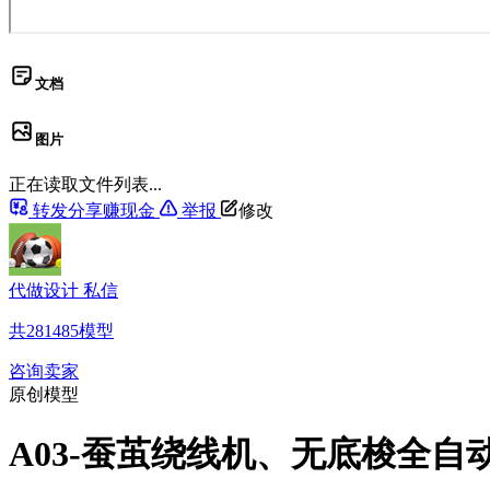
文档
图片
正在读取文件列表...
转发分享赚现金
举报
修改
代做设计 私信
共
281485
模型
咨询卖家
原创模型
A03-蚕茧绕线机、无底梭全