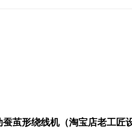
自动蚕茧形绕线机（淘宝店老工匠