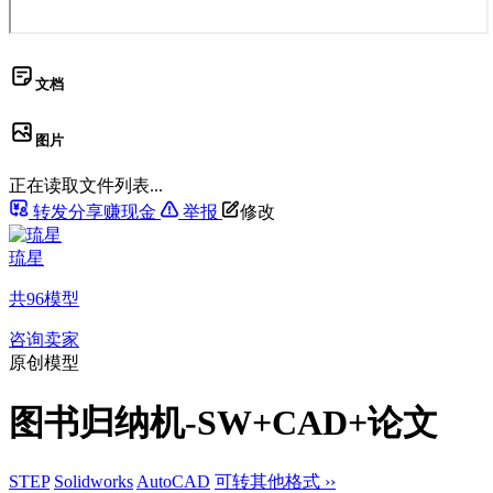
文档
图片
正在读取文件列表...
转发分享赚现金
举报
修改
琉星
共
96
模型
咨询卖家
原创模型
图书归纳机-SW+CAD+论文
STEP
Solidworks
AutoCAD
可转其他格式 ››