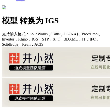
模型 转换为 IGS
支持输入格式：SolidWorks，Catia，UG(NX)，Proe/Creo，
Invertor，Rhino，IGS，STP，X_T，3DXML，JT，IFC，
SolidEdge，Revit，ACIS