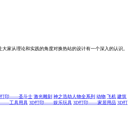
让大家从理论和实践的角度对换热站的设计有一个深入的认识。
D打印——圣斗士
激光雕刻
神之浩劫人物全系列
动物
飞机
建筑
印——工具用具
3D打印——娱乐玩具
3D打印——家居用品
3D打