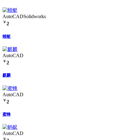
AutoCAD
Solidworks
￥
2
蜻蜓
AutoCAD
￥
2
麒麟
AutoCAD
￥
2
蜜蜂
AutoCAD
￥