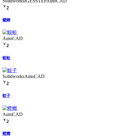
Solidworks
IGES
STEP
AutoCAD
￥
2
蟋蟀
AutoCAD
￥
2
蜈蚣
Solidworks
AutoCAD
￥
2
蚊子
AutoCAD
￥
2
螳螂