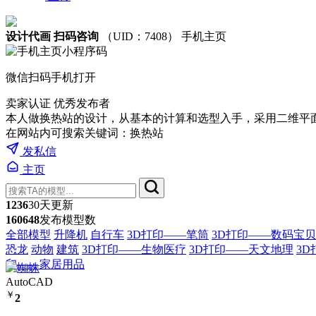
设计代画 扫码咨询
（UID：7408）
手机主页
微信扫码手机打开
卖家认证
优秀发布者
本人做换热站的设计，从基本的计算和选型入手，采用二维平
在网站内可搜索关键词：换热站
发私信
主页
1236
30天更新
160648
发布模型数
全部模型
升降机
自行车
3D打印——笔筒
3D打印——数码宝贝
恐龙
动物
建筑
3D打印——生物医疗
3D打印——天文地理
3
印——家居用品
AutoCAD
￥
2