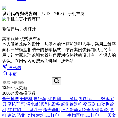
设计代画 扫码咨询
（UID：7408）
手机主页
微信扫码手机打开
卖家认证
优秀发布者
本人做换热站的设计，从基本的计算和选型入手，采用二维平
面和三维模型相结合的教学模式，结合案例讲解知识点的应
用，让大家从理论和实践的角度对换热站的设计有一个深入的
认识。在网站内可搜索关键词：换热站
发私信
主页
1256
30天更新
160684
发布模型数
全部模型
升降机
自行车
3D打印——笔筒
3D打印——数码宝
贝
摩托车
泵
污水处理净化设备
螺旋输送机
变压器
自动售货
机
3D打印——圣斗士
激光雕刻
神之浩劫人物全系列
动物
飞
机
建筑
恐龙
动物
建筑
3D打印——生物医疗
3D打印——天文