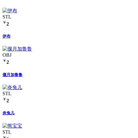
STL
￥
2
伊布
OBJ
￥
2
偃月加鲁鲁
STL
￥
2
炎兔儿
STL
￥