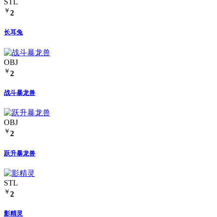
STL
￥
2
长耳兔
OBJ
￥
2
战斗暴龙兽
OBJ
￥
2
跃升暴龙兽
STL
￥
2
影精灵