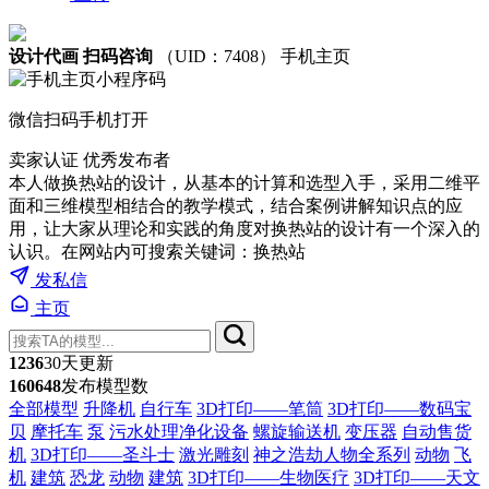
设计代画 扫码咨询
（UID：7408）
手机主页
微信扫码手机打开
卖家认证
优秀发布者
本人做换热站的设计，从基本的计算和选型入手，采用二维平
面和三维模型相结合的教学模式，结合案例讲解知识点的应
用，让大家从理论和实践的角度对换热站的设计有一个深入的
认识。在网站内可搜索关键词：换热站
发私信
主页
1236
30天更新
160648
发布模型数
全部模型
升降机
自行车
3D打印——笔筒
3D打印——数码宝
贝
摩托车
泵
污水处理净化设备
螺旋输送机
变压器
自动售货
机
3D打印——圣斗士
激光雕刻
神之浩劫人物全系列
动物
飞
机
建筑
恐龙
动物
建筑
3D打印——生物医疗
3D打印——天文