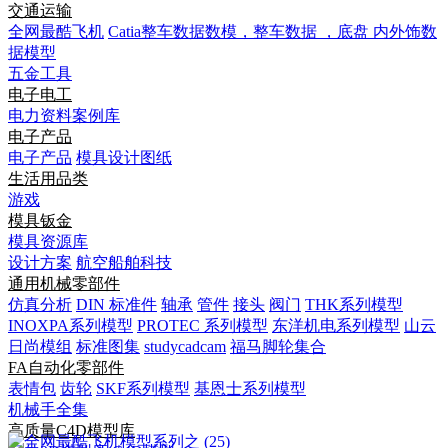
交通运输
全网最酷飞机
Catia整车数据数模，整车数据 ，底盘 内外饰数
据模型
五金工具
电子电工
电力资料案例库
电子产品
电子产品
模具设计图纸
生活用品类
游戏
模具钣金
模具资源库
设计方案
航空船舶科技
通用机械零部件
仿真分析
DIN 标准件
轴承
管件
接头
阀门
THK系列模型
INOXPA系列模型
PROTEC 系列模型
东洋机电系列模型
山云
日尚模组
标准图集
studycadcam
福马脚轮集合
FA自动化零部件
表情包
齿轮
SKF系列模型
基恩士系列模型
机械手全集
高质量C4D模型库