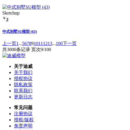
Sketchup
￥
2
中式别墅SU模型 (43)
上一页
1
...
5
6
7
8
9
10
11
12
13
...
100
下一页
共3000条记录 页次9/100
关于迪威
关于我们
授权协议
隐私政策
联系我们
更新日志
常见问题
注册协议
授权/版权
免责声明