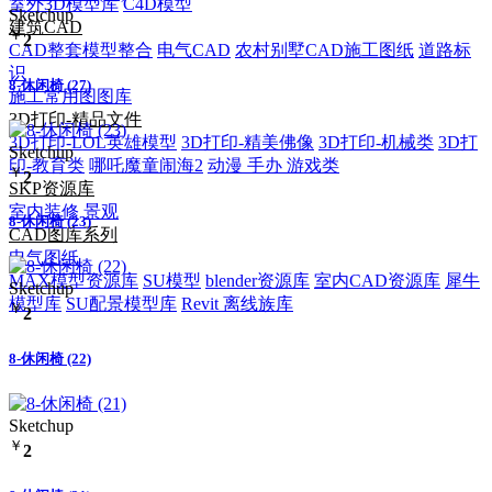
室外3D模型库
C4D模型
Sketchup
建筑CAD
￥
2
CAD整套模型整合
电气CAD
农村别墅CAD施工图纸
道路标
识
8-休闲椅 (27)
施工常用图图库
3D打印-精品文件
3D打印-LOL英雄模型
3D打印-精美佛像
3D打印-机械类
3D打
Sketchup
印-教育类
哪吒魔童闹海2
动漫 手办 游戏类
￥
2
SKP资源库
室内装修
景观
8-休闲椅 (23)
CAD图库系列
电气图纸
MAX模型资源库
SU模型
blender资源库
室内CAD资源库
犀牛
Sketchup
模型库
SU配景模型库
Revit 离线族库
￥
2
8-休闲椅 (22)
Sketchup
￥
2