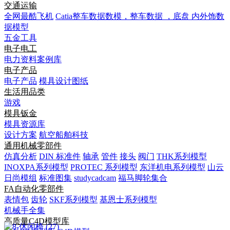
交通运输
全网最酷飞机
Catia整车数据数模，整车数据 ，底盘 内外饰数
据模型
五金工具
电子电工
电力资料案例库
电子产品
电子产品
模具设计图纸
生活用品类
游戏
模具钣金
模具资源库
设计方案
航空船舶科技
通用机械零部件
仿真分析
DIN 标准件
轴承
管件
接头
阀门
THK系列模型
INOXPA系列模型
PROTEC 系列模型
东洋机电系列模型
山云
日尚模组
标准图集
studycadcam
福马脚轮集合
FA自动化零部件
表情包
齿轮
SKF系列模型
基恩士系列模型
机械手全集
高质量C4D模型库