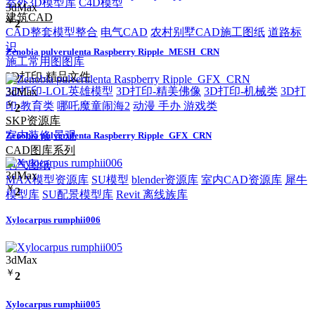
室外3D模型库
C4D模型
3dMax
建筑CAD
￥
2
CAD整套模型整合
电气CAD
农村别墅CAD施工图纸
道路标
识
Zenobia pulverulenta Raspberry Ripple_MESH_CRN
施工常用图图库
3D打印-精品文件
3D打印-LOL英雄模型
3D打印-精美佛像
3D打印-机械类
3D打
3dMax
￥
印-教育类
哪吒魔童闹海2
动漫 手办 游戏类
2
SKP资源库
室内装修
景观
Zenobia pulverulenta Raspberry Ripple_GFX_CRN
CAD图库系列
电气图纸
3dMax
MAX模型资源库
SU模型
blender资源库
室内CAD资源库
犀牛
￥
2
模型库
SU配景模型库
Revit 离线族库
Xylocarpus rumphii006
3dMax
￥
2
Xylocarpus rumphii005