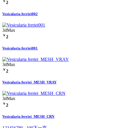
￥
2
Vesicularia ferriei002
3dMax
￥
2
Vesicularia ferriei001
3dMax
￥
2
Vesicularia ferriei_MESH_VRAY
3dMax
￥
2
Vesicularia ferriei_MESH_CRN
1
2
3
4
5
6
7
8
9
...
100
下一页