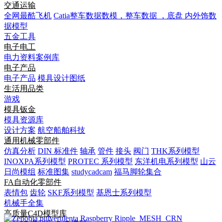
交通运输
全网最酷飞机
Catia整车数据数模，整车数据 ，底盘 内外饰数
据模型
五金工具
电子电工
电力资料案例库
电子产品
电子产品
模具设计图纸
生活用品类
游戏
模具钣金
模具资源库
设计方案
航空船舶科技
通用机械零部件
仿真分析
DIN 标准件
轴承
管件
接头
阀门
THK系列模型
INOXPA系列模型
PROTEC 系列模型
东洋机电系列模型
山云
日尚模组
标准图集
studycadcam
福马脚轮集合
FA自动化零部件
表情包
齿轮
SKF系列模型
基恩士系列模型
机械手全集
高质量C4D模型库