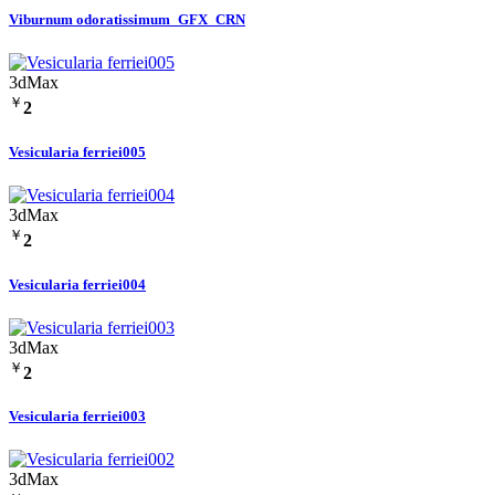
Viburnum odoratissimum_GFX_CRN
3dMax
￥
2
Vesicularia ferriei005
3dMax
￥
2
Vesicularia ferriei004
3dMax
￥
2
Vesicularia ferriei003
3dMax