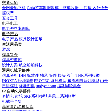
交通运输
全网最酷飞机
Catia整车数据数模，整车数据 ，底盘 内外饰数
据模型
五金工具
电子电工
电力资料案例库
电子产品
电子产品
模具设计图纸
生活用品类
游戏
模具钣金
模具资源库
设计方案
航空船舶科技
通用机械零部件
仿真分析
DIN 标准件
轴承
管件
接头
阀门
THK系列模型
INOXPA系列模型
PROTEC 系列模型
东洋机电系列模型
山云
日尚模组
标准图集
studycadcam
福马脚轮集合
FA自动化零部件
表情包
齿轮
SKF系列模型
基恩士系列模型
机械手全集
高质量C4D模型库