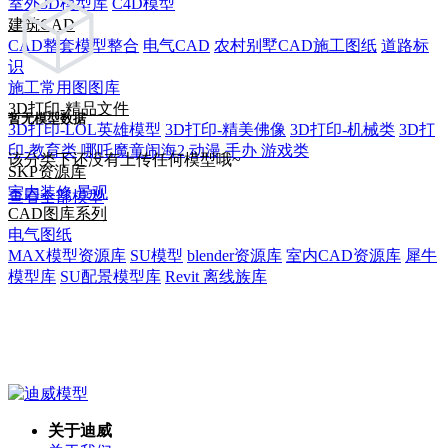
室外3D模型库
C4D模型
建筑CAD
CAD整套模型整合
电气CAD
农村别墅CAD施工图纸
道路标
识
施工常用图图库
3D打印-精品文件
暂无模型数据
3D打印-LOL英雄模型
3D打印-精美佛像
3D打印-机械类
3D打
印-教育类
哪吒魔童闹海2
动漫 手办 游戏类
该分类下还没有上传任何模型哦~
SKP资源库
室内装修
景观
查看全部模型
CAD图库系列
电气图纸
MAX模型资源库
SU模型
blender资源库
室内CAD资源库
犀牛
模型库
SU配景模型库
Revit 离线族库
关于迪威