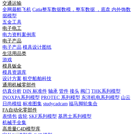
交通运输
全网最酷飞机
Catia整车数据数模，整车数据 ，底盘 内外饰数
据模型
五金工具
电子电工
电力资料案例库
电子产品
电子产品
模具设计图纸
生活用品类
游戏
模具钣金
模具资源库
设计方案
航空船舶科技
通用机械零部件
仿真分析
DIN 标准件
轴承
管件
接头
阀门
THK系列模型
INOXPA系列模型
PROTEC 系列模型
东洋机电系列模型
山云
日尚模组
标准图集
studycadcam
福马脚轮集合
FA自动化零部件
表情包
齿轮
SKF系列模型
基恩士系列模型
机械手全集
高质量C4D模型库