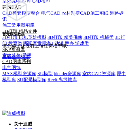
室外3D模型库
C4D模型
建筑CAD
CAD整套模型整合
电气CAD
农村别墅CAD施工图纸
道路标
识
施工常用图图库
3D打印-精品文件
暂无模型数据
3D打印-LOL英雄模型
3D打印-精美佛像
3D打印-机械类
3D打
印-教育类
哪吒魔童闹海2
动漫 手办 游戏类
该分类下还没有上传任何模型哦~
SKP资源库
室内装修
景观
查看全部模型
CAD图库系列
电气图纸
MAX模型资源库
SU模型
blender资源库
室内CAD资源库
犀牛
模型库
SU配景模型库
Revit 离线族库
关于迪威