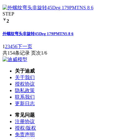
STEP
￥
2
外螺纹弯头非旋转45Deg 179PMTNS 8 6
1
2
3
4
5
6
下一页
共154条记录 页次1/6
关于迪威
关于我们
授权协议
隐私政策
联系我们
更新日志
常见问题
注册协议
授权/版权
免责声明