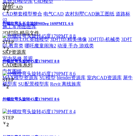
室外3D模型库
C4D模型
STEP
建筑CAD
￥
2
CAD整套模型整合
电气CAD
农村别墅CAD施工图纸
道路标
识
外螺纹弯头长非旋转90Deg 169PMTL 6 6
施工常用图图库
3D打印-精品文件
3D打印-LOL英雄模型
3D打印-精美佛像
3D打印-机械类
3D打
STEP
印-教育类
哪吒魔童闹海2
动漫 手办 游戏类
￥
2
SKP资源库
室内装修
景观
外螺纹弯头旋转45度179PMT 8 8
CAD图库系列
电气图纸
MAX模型资源库
SU模型
blender资源库
室内CAD资源库
犀牛
STEP
模型库
SU配景模型库
Revit 离线族库
￥
2
外螺纹弯头旋转45度179PMT 8 6
STEP
￥
2