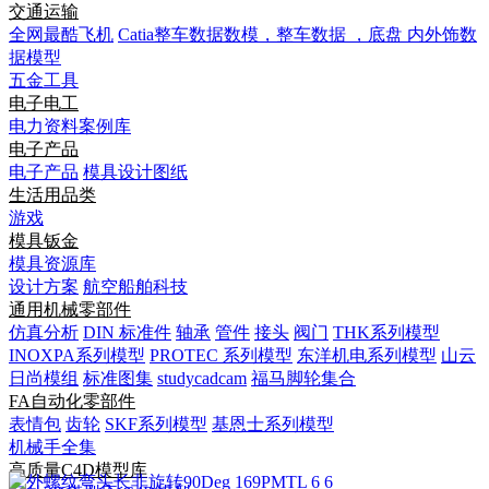
交通运输
全网最酷飞机
Catia整车数据数模，整车数据 ，底盘 内外饰数
据模型
五金工具
电子电工
电力资料案例库
电子产品
电子产品
模具设计图纸
生活用品类
游戏
模具钣金
模具资源库
设计方案
航空船舶科技
通用机械零部件
仿真分析
DIN 标准件
轴承
管件
接头
阀门
THK系列模型
INOXPA系列模型
PROTEC 系列模型
东洋机电系列模型
山云
日尚模组
标准图集
studycadcam
福马脚轮集合
FA自动化零部件
表情包
齿轮
SKF系列模型
基恩士系列模型
机械手全集
高质量C4D模型库