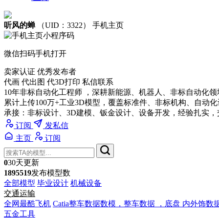
听风的蝉
（UID：3322）
手机主页
微信扫码手机打开
卖家认证
优秀发布者
代画 代出图 代3D打印 私信联系
10年非标自动化工程师 ，深耕新能源、机器人、非标自动化
累计上传100万+工业3D模型，覆盖标准件、非标机构、自动
承接：非标设计、3D建模、钣金设计、设备开发，经验扎实，
订阅
发私信
主页
订阅
0
30天更新
1895519
发布模型数
全部模型
毕业设计
机械设备
交通运输
全网最酷飞机
Catia整车数据数模，整车数据 ，底盘 内外饰数
五金工具