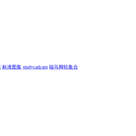
组
标准图集
studycadcam
福马脚轮集合