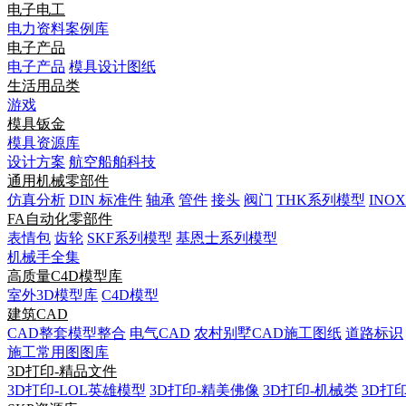
电子电工
电力资料案例库
电子产品
电子产品
模具设计图纸
生活用品类
游戏
模具钣金
模具资源库
设计方案
航空船舶科技
通用机械零部件
仿真分析
DIN 标准件
轴承
管件
接头
阀门
THK系列模型
INO
FA自动化零部件
表情包
齿轮
SKF系列模型
基恩士系列模型
机械手全集
高质量C4D模型库
室外3D模型库
C4D模型
建筑CAD
CAD整套模型整合
电气CAD
农村别墅CAD施工图纸
道路标识
施工常用图图库
3D打印-精品文件
3D打印-LOL英雄模型
3D打印-精美佛像
3D打印-机械类
3D打