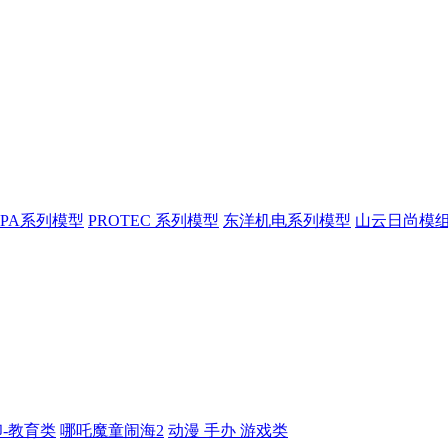
XPA系列模型
PROTEC 系列模型
东洋机电系列模型
山云日尚模
印-教育类
哪吒魔童闹海2
动漫 手办 游戏类