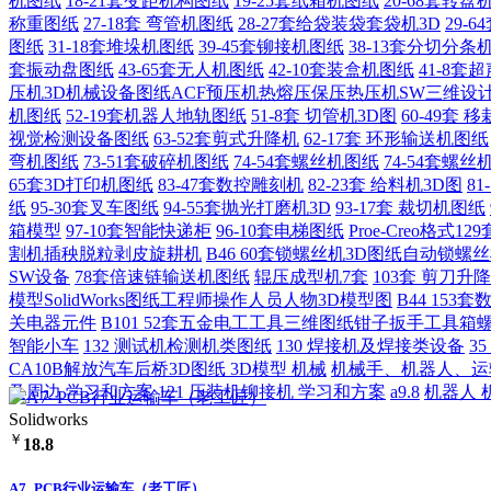
机图纸
18-21套变距机构图纸
19-25套纸箱机图纸
20-68套转
称重图纸
27-18套 弯管机图纸
28-27套给袋装袋套袋机3D
29-
图纸
31-18套堆垛机图纸
39-45套铆接机图纸
38-13套分切分条机
套振动盘图纸
43-65套无人机图纸
42-10套装盒机图纸
41-8套
压机3D机械设备图纸ACF预压机热熔压保压热压机SW三维设
机图纸
52-19套机器人地轨图纸
51-8套 切管机3D图
60-49套
视觉检测设备图纸
63-52套剪式升降机
62-17套 环形输送机图纸
弯机图纸
73-51套破碎机图纸
74-54套螺丝机图纸
74-54套螺丝
65套3D打印机图纸
83-47套数控雕刻机
82-23套 给料机3D图
8
纸
95-30套叉车图纸
94-55套抛光打磨机3D
93-17套 裁切机图纸
箱模型
97-10套智能快递柜
96-10套电梯图纸
Proe-Creo格式129
割机插秧脱粒剥皮旋耕机
B46 60套锁螺丝机3D图纸自动锁
SW设备
78套倍速链输送机图纸
辊压成型机7套
103套 剪刀升降
模型SolidWorks图纸工程师操作人员人物3D模型图
B44 15
关电器元件
B101 52套五金电工工具三维图纸钳子扳手工具箱
智能小车
132 测试机检测机类图纸
130 焊接机及焊接类设备
3
CA10B解放汽车后桥3D图纸 3D模型 机械
机械手、机器人、运
及周边 学习和方案
121 压装机铆接机 学习和方案
a9.8
机器人 
Solidworks
￥
18.8
A7_PCB行业运输车（老工匠）