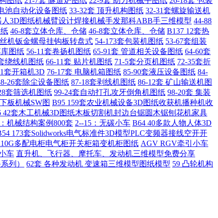
结构图纸
21-7套 隧道炉图纸
22-9套 助力机械手图纸
26-18套 包装
套锂电池自动化设备图纸
33-32套 顶升机构图纸
32-31套螺旋输送机
业机器人3D图纸机械臂设计焊接机械手发那科ABB手三维模型
44-88
图纸
46-8套立体仓库、仓储
46-8套立体仓库、仓储
B137 12套热
角攻丝机钣金螺母挂钩板转盘式
54-173套包装机图纸
53-67套组装
车库图纸
56-11套卷扬机图纸
65-91套 管道相关设备图纸
64-60套
15套绕线机图纸
66-11套 贴片机图纸
71-5套分页机图纸
72-35套折
-21套开箱机3D
76-17套 电脑机箱图纸
85-90套液压设备图纸
84-
88-26套除尘设备图纸
87-18套剥线机图纸
86-12套 矿山输送机图
0-28套筛选机图纸
99-24套自动打孔攻牙倒角机图纸
98-20套 集装
上下板机械SW图
B95 159套农业机械设备3D图纸收获机播种机收
26 42套木工机械3D图纸木板切割机封边台锯圆木锯刨花机家具
-6：机械结构案例800套
2--15：无碳小车
B64 40多款人物人体3D
B54 173套Solidworks电气标准件3D模型PLC变频器接线空开开
钣金图纸10G多配电柜电气柜开关柜箱变机柜图纸
AGV RGV牵引小车
碳小车
直升机、飞行器、摩托车、发动机三维模型免费分享
备系列）
62套 各种发动机 变速箱三维模型图纸模型
59 凸轮机构