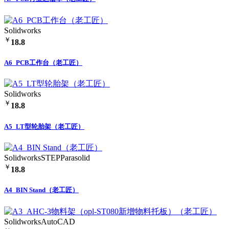
Solidworks
￥
18.8
A6_PCB工作台（老工匠）
Solidworks
￥
18.8
A5_LT型轮胎架（老工匠）
Solidworks
STEP
Parasolid
￥
18.8
A4_BIN Stand（老工匠）
Solidworks
AutoCAD