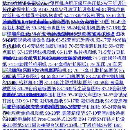
机3D机械设备图纸ACF预压机热熔压保压热压机SW三维设计
IGES
STEP
Inventor
AutoCAD
超声波焊接机7套
B143 24套钻孔攻牙机设备机械3D图纸倒角
￥
18.8
攻丝机钣金螺母挂钩板转盘式
54-173套包装机图纸
53-67套组
装机图纸
52-19套机器人地轨图纸
51-8套 切管机3D图
60-49套
详细的汽车悬挂系统3D图纸-IGS、STP、INVENTOR格式
移栽机构图纸
59-32套卡盘图纸
58-24套印刷机图纸
57-16套立
体停车库图纸
56-11套卷扬机图纸
65-91套 管道相关设备图纸
64-60套视觉检测设备图纸
63-52套剪式升降机
62-17套 环形输
STEP
￥
送机图纸
61-6套贴双面胶机图纸
70-55套灌装机图纸
69-43套
18.8
点胶机
67-15套绕线机图纸
66-11套 贴片机图纸
71-5套分页机
图纸
72-35套折弯机图纸
73-51套破碎机图纸
74-54套螺丝机图
详细的JCB444TCA 93kW发动机模型3D图纸 STP格式
纸
74-54套螺丝机图纸
75-44套插针机图纸1
79-车床
79-车床
78-30套铣床图纸
77-21套开箱机3D
76-17套 电脑机箱图纸
85-
CATIA
90套液压设备图纸
84-65套3D打印机图纸
83-47套数控雕刻机
￥
82-23套 给料机3D图
81-13套注塑成型机图纸
90-58套 食品机
18.8
械图纸
89-28套倍速链图纸
88-26套除尘设备图纸
87-18套剥线
机图纸
86-12套 矿山输送机图纸
95-30套叉车图纸
94-55套抛光
详细的CATIA发动机图档
打磨机3D
93-17套 裁切机图纸
93-17套 裁切机图纸
92-9套涂布
涂胶机
100-28套筛选机图纸
100-28套筛选机图纸
99-24套自动
Parasolid
打孔攻牙倒角机图纸
98-20套 集装箱模型
97-10套智能快递柜
￥
96-10套电梯图纸
Proe-Creo格式129套
B94 73套SMT贴片机设
18.8
备3D图纸SMT周边接驳台送板PCB机上下板机械SW图
B95