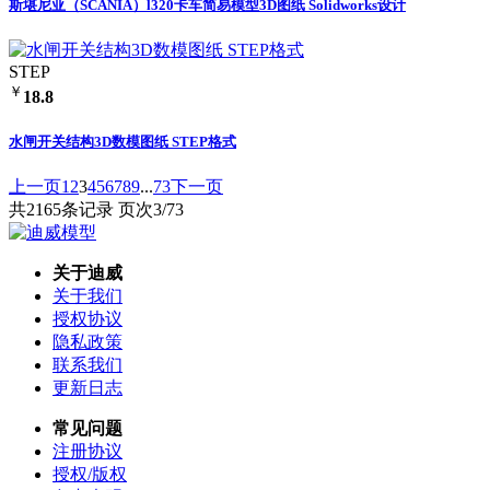
斯堪尼亚（SCANIA）l320卡车简易模型3D图纸 Solidworks设计
STEP
￥
18.8
水闸开关结构3D数模图纸 STEP格式
上一页
1
2
3
4
5
6
7
8
9
...
73
下一页
共2165条记录 页次3/73
关于迪威
关于我们
授权协议
隐私政策
联系我们
更新日志
常见问题
注册协议
授权/版权