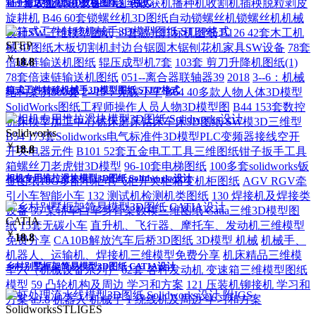
箱子输送物流线3D数模图纸 x_t格式
159套农业机械设备3D图纸收获机播种机收割机插秧脱粒剥皮
旋耕机
B46 60套锁螺丝机3D图纸自动锁螺丝机锁螺丝机机械
设计SW三维模型图纸
39套激光打标机图纸
B126 42套木工机
STEP
械3D图纸木板切割机封边台锯圆木锯刨花机家具SW设备
78套
￥
18.8
倍速链输送机图纸
辊压成型机7套
103套 剪刀升降机图纸(1)
78套倍速链输送机图纸
051--离合器联轴器39
2018
3--6：机械
箱式工件转移机械手3D模型图纸 STEP格式
结构案例800套
2--15：无碳小车
B64 40多款人物人体3D模型
SolidWorks图纸工程师操作人员人物3D模型图
B44 153套数控
机床模型加工中心铣床磨床钻床车床3D图纸 SW模3D三维型
Solidworks
B54 173套Solidworks电气标准件3D模型PLC变频器接线空开
￥
18.8
开关电器元件
B101 52套五金电工工具三维图纸钳子扳手工具
箱螺丝刀老虎钳3D模型
96-10套电梯图纸
100多套solidworks钣
相机专用推拉滑块模型3D图纸 Solidworks设计
金图纸10G多配电柜电气柜开关柜箱变机柜图纸
AGV RGV牵
引小车智能小车
132 测试机检测机类图纸
130 焊接机及焊接类
设备
35 某轿车白车身骨架数模三维图纸 Catia三维3D模型图
CATIA
纸
15套无碳小车
直升机、飞行器、摩托车、发动机三维模型
￥
18.8
免费分享
CA10B解放汽车后桥3D图纸 3D模型 机械
机械手、
机器人、运输机、焊接机三维模型免费分享
机床精品三维模
乡村别墅框架简易模型3D图纸 CATIA设计
型六（机械设备系列）
62套 各种发动机 变速箱三维模型图纸
模型
59 凸轮机构及周边 学习和方案
121 压装机铆接机 学习和
方案
a9.8
机器人 机械手
1 绕线机及周边 学习和方案
Solidworks
STL
IGES