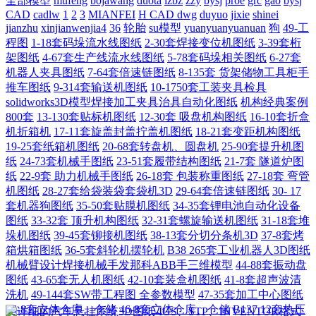
全部模型
mufeng
bojawang
duota
lzbz
zzy
bysj
proe
grc
gao
bysj
CAD
cadlw
1
2
3
MIANFEI
H CAD dwg
duyuo
jixie
shinei
jianzhu
xinjianwenjia4
36
轮胎
su模型
yuanyuanyuanuan
狗
49-工
程图
1-18套码垛流水线图纸
2-30套焊接变位机图纸
3-39套桁
架图纸
4-67套生产线流水线图纸
5-78套码垛相关图纸
6-27套
机器人夹具图纸
7-64套倍速链图纸
8-135套 货架储物工具柜手
推车图纸
9-314套输送机图纸
10-1750套工装夹具检具
solidworks3D模型焊接加工夹具治具自动化图纸
机构经典案例
800套
13-130套贴标机图纸
12-30套 吸盘机构图纸
16-10套折盒
机折箱机
17-11套旋盖封盖拧盖机图纸
18-21套变距机构图纸
19-25套纸箱机图纸
20-68套转盘机、圆盘机
25-90套提升机图
纸
24-73套机械手图纸
23-51套履带结构图纸
21-7套 隧道炉图
纸
22-9套 助力机械手图纸
26-18套 包装称重图纸
27-18套 弯管
机图纸
28-27套给袋装袋套袋机3D
29-64套倍速链图纸
30- 17
套机器狗图纸
35-50套贴膜机图纸
34-35套锂电池自动化设备
图纸
33-32套 顶升机构图纸
32-31套螺旋输送机图纸
31-18套堆
垛机图纸
39-45套铆接机图纸
38-13套分切分条机3D
37-8套烤
箱烘箱图纸
36-5套斜轮机摆轮机
B38 265套工业机器人3D图纸
机械臂设计焊接机械手发那科ABB手三维模型
44-88套振动盘
图纸
43-65套无人机图纸
42-10套装盒机图纸
41-8套超声波清
洗机
49-144套SW带工程图 全参数模型
47-35套加工中心图纸
46-8套立体仓库、仓储
46-8套立体仓库、仓储
B137 12套热压