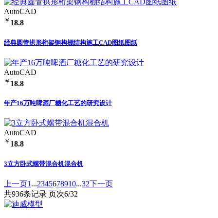
AutoCAD
￥
18.8
经典圆管拱形桁架钢构棚结构施工CAD图纸图纸
AutoCAD
￥
18.8
年产16万吨啤酒厂糖化工艺的研究设计
AutoCAD
￥
18.8
3立方卧式螺带混合机混合机
上一页
1
...
2
3
4
5
6
7
8
9
10
...
32
下一页
共936条记录 页次6/32