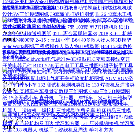
159套农业机械设备3D图纸收获机播种机收割机插秧脱粒剥皮
单层旱厕结构施工图CAD图纸1
旋耕机
B46 60套锁螺丝机3D图纸自动锁螺丝机锁螺丝机机械
设计SW三维模型图纸
39套激光打标机图纸
B126 42套木工机
械3D图纸木板切割机封边台锯圆木锯刨花机家具SW设备
78套
倍速链输送机图纸
辊压成型机7套
103套 剪刀升降机图纸(1)
AutoCAD
78套倍速链输送机图纸
051--离合器联轴器39
2018
3--6：机械
￥
18.8
结构案例800套
2--15：无碳小车
B64 40多款人物人体3D模型
SolidWorks图纸工程师操作人员人物3D模型图
B44 153套数控
蜂窝活性炭吸附脱附催化燃烧图纸2004版本HXC-1200蜂窝活性炭吸附脱附
机床模型加工中心铣床磨床钻床车床3D图纸 SW模3D三维型
催化燃烧设备
B54 173套Solidworks电气标准件3D模型PLC变频器接线空开
开关电器元件
B101 52套五金电工工具三维图纸钳子扳手工具
箱螺丝刀老虎钳3D模型
96-10套电梯图纸
100多套solidworks钣
金图纸10G多配电柜电气柜开关柜箱变机柜图纸
AGV RGV牵
AutoCAD
引小车智能小车
132 测试机检测机类图纸
130 焊接机及焊接类
￥
18.8
设备
35 某轿车白车身骨架数模三维图纸 Catia三维3D模型图
纸
15套无碳小车
直升机、飞行器、摩托车、发动机三维模型
7000吨味精工厂发酵车间设计模板CAD图纸 计算说明味精发酵流程图
免费分享
CA10B解放汽车后桥3D图纸 3D模型 机械
机械手、
机器人、运输机、焊接机三维模型免费分享
机床精品三维模
型六（机械设备系列）
62套 各种发动机 变速箱三维模型图纸
AutoCAD
模型
59 凸轮机构及周边 学习和方案
121 压装机铆接机 学习和
￥
18.8
方案
a9.8
机器人 机械手
1 绕线机及周边 学习和方案