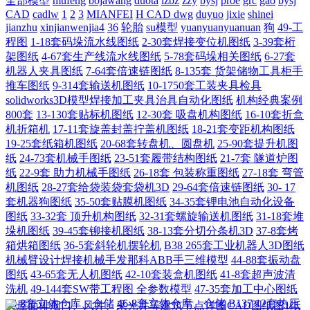
全部模型
mufeng
bojawang
duota
lzbz
zzy
bysj
proe
grc
gao
bysj
CAD
cadlw
1
2
3
MIANFEI
H CAD dwg
duyuo
jixie
shinei
jianzhu
xinjianwenjia4
36
轮胎
su模型
yuanyuanyuanuan
狗
49-工
程图
1-18套码垛流水线图纸
2-30套焊接变位机图纸
3-39套桁
架图纸
4-67套生产线流水线图纸
5-78套码垛相关图纸
6-27套
机器人夹具图纸
7-64套倍速链图纸
8-135套 货架储物工具柜手
推车图纸
9-314套输送机图纸
10-1750套工装夹具检具
solidworks3D模型焊接加工夹具治具自动化图纸
机构经典案例
800套
13-130套贴标机图纸
12-30套 吸盘机构图纸
16-10套折盒
机折箱机
17-11套旋盖封盖拧盖机图纸
18-21套变距机构图纸
19-25套纸箱机图纸
20-68套转盘机、圆盘机
25-90套提升机图
纸
24-73套机械手图纸
23-51套履带结构图纸
21-7套 隧道炉图
纸
22-9套 助力机械手图纸
26-18套 包装称重图纸
27-18套 弯管
机图纸
28-27套给袋装袋套袋机3D
29-64套倍速链图纸
30- 17
套机器狗图纸
35-50套贴膜机图纸
34-35套锂电池自动化设备
图纸
33-32套 顶升机构图纸
32-31套螺旋输送机图纸
31-18套堆
垛机图纸
39-45套铆接机图纸
38-13套分切分条机3D
37-8套烤
箱烘箱图纸
36-5套斜轮机摆轮机
B38 265套工业机器人3D图纸
机械臂设计焊接机械手发那科ABB手三维模型
44-88套振动盘
图纸
43-65套无人机图纸
42-10套装盒机图纸
41-8套超声波清
洗机
49-144套SW带工程图 全参数模型
47-35套加工中心图纸
46-8套立体仓库、仓储
46-8套立体仓库、仓储
B137 12套热压