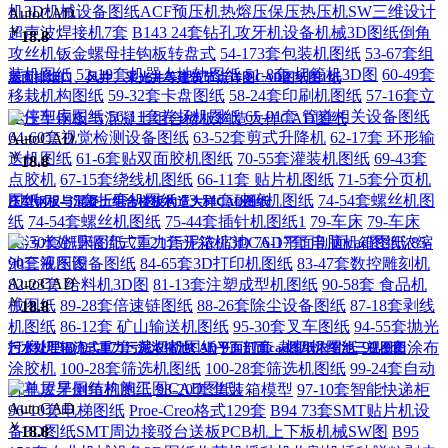
机3D机械设备图纸ACF预压机热熔压保压热压机SW三维设计
AutoCAD
超声波焊接机7套
B143 24套钻孔攻牙机设备机械3D图纸倒角
￥
18.8
攻丝机钣金螺母挂钩板转盘式
54-173套包装机图纸
53-67套组
装机图纸
52-19套机器人地轨图纸
51-8套 切管机3D图
60-49套
屋面排烟口、风井、采光井等建筑节点详图CAD图纸图1纸
移栽机构图纸
59-32套卡盘图纸
58-24套印刷机图纸
57-16套立
体停车库图纸
56-11套卷扬机图纸
65-91套 管道相关设备图纸
64-60套视觉检测设备图纸
63-52套剪式升降机
62-17套 环形输
AutoCAD
￥
送机图纸
61-6套贴双面胶机图纸
70-55套灌装机图纸
69-43套
18.8
点胶机
67-15套绕线机图纸
66-11套 贴片机图纸
71-5套分页机
图纸
72-35套折弯机图纸
73-51套破碎机图纸
74-54套螺丝机图
压型钢板与混凝土组合楼板构造大样CAD图纸
纸
74-54套螺丝机图纸
75-44套插针机图纸1
79-车床
79-车床
78-30套铣床图纸
77-21套开箱机3D
76-17套 电脑机箱图纸
85-
90套液压设备图纸
84-65套3D打印机图纸
83-47套数控雕刻机
AutoCAD
82-23套 给料机3D图
81-13套注塑成型机图纸
90-58套 食品机
￥
械图纸
89-28套倍速链图纸
88-26套除尘设备图纸
87-18套剥线
18.8
机图纸
86-12套 矿山输送机图纸
95-30套叉车图纸
94-55套抛光
打磨机3D
93-17套 裁切机图纸
93-17套 裁切机图纸
92-9套涂布
污水处理辐流式重力污泥浓缩池CAD平面剖面cad图纸浓缩池三视图图
涂胶机
100-28套筛选机图纸
100-28套筛选机图纸
99-24套自动
打孔攻牙倒角机图纸
98-20套 集装箱模型
97-10套智能快递柜
AutoCAD
96-10套电梯图纸
Proe-Creo格式129套
B94 73套SMT贴片机设
￥
备3D图纸SMT周边接驳台送板PCB机上下板机械SW图
B95
18.8