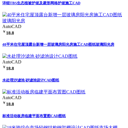
详细TBS生态植被护坡及菱形网格护坡施工CAD
AutoCAD
￥
18.8
40平米住宅屋顶露台新增一层玻璃房阳光房施工CAD图纸玻璃阳光房
AutoCAD
￥
18.8
水处理沙滤池 砂滤池设计CAD图纸
AutoCAD
￥
18.8
标准活动板房临建平面布置图CAD图纸