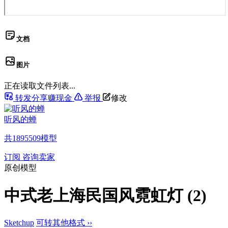
文档
图片
正在读取文件列表...
转发分享赚现金
举报
修改
听风的蝉
共
1895509
模型
订阅
咨询卖家
原创模型
中式老上海民国风霓虹灯 (2)
Sketchup
可转其他格式 ››